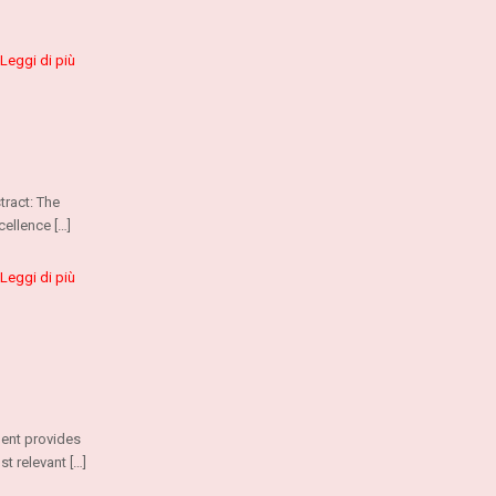
Leggi di più
tract: The
xcellence
[…]
Leggi di più
ment provides
st relevant
[…]