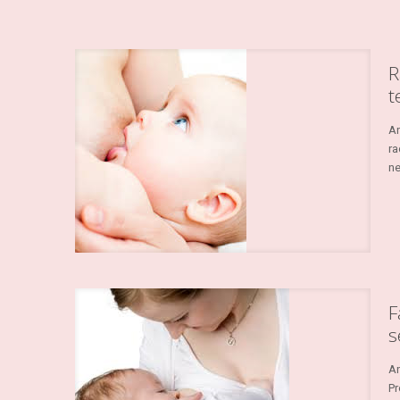
R
t
An
ra
ne
F
s
An
Pr