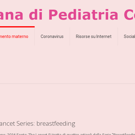
amento materno
Coronavirus
Risorse su Internet
Socia
ancet Series: breastfeeding
no: 2016 Fonte: The Lancet Si tratta di quattro articoli della Serie “Breastfeedi