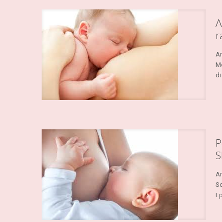
A
r
An
Mo
di
P
S
An
So
Ep