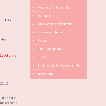
Materiale per le famiglie
Normativa
nati a
Pubblicazioni scientifiche
Risorse su Internet
iatra-
Riviste
Siti di linee guida
Leggi di più
Social
Società scientifiche pediatriche
Technology
ccio
Salute sulla
 nel presente