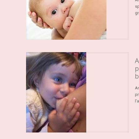
sp
gr
A
p
b
An
pr
l’