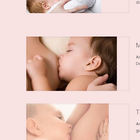
d
M
An
De
T
An
gu