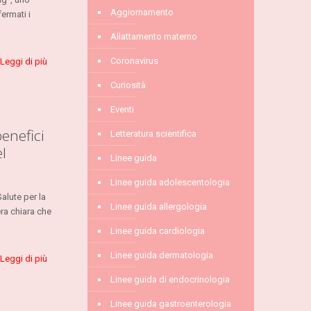
Aggiornamento
ermati i
Allattamento materno
Coronavirus
Leggi di più
Curiosità
Eventi
benefici
Letteratura scientifica
el
Linee guida
Linee guida adolescentologia
alute per la
Linee guida allergologia
ra chiara che
Linee guida cardiologia
Linee guida dermatologia
Leggi di più
Linee guida di endocrinologia
Linee guida gastroenterologia