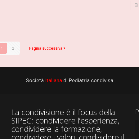
1
2
Pagina successiva
Società
Italiana
di Pediatria condivisa
La condivisione è il focus della
P
SIPEC: condividere l’esperienza,
condividere la formazione,
condividere i valori, condividere il