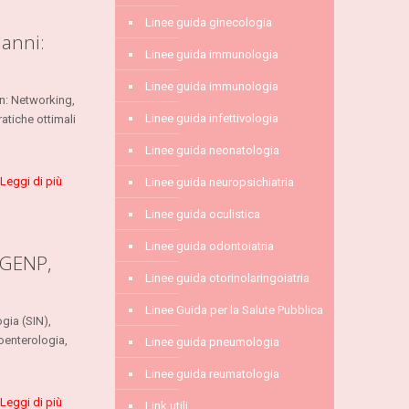
Linee guida ginecologia
 anni:
Linee guida immunologia
Linee guida immunologia
n: Networking,
Linee guida infettivologia
atiche ottimali
Linee guida neonatologia
Leggi di più
Linee guida neuropsichiatria
Linee guida oculistica
Linee guida odontoiatria
SIGENP,
Linee guida otorinolaringoiatria
Linee Guida per la Salute Pubblica
ogia (SIN),
roenterologia,
Linee guida pneumologia
Linee guida reumatologia
Leggi di più
Link utili