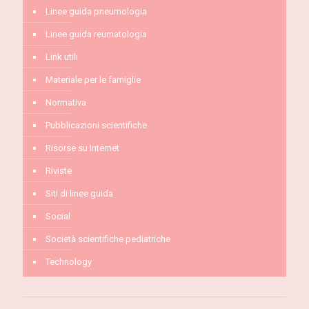
Linee guida pneumologia
Linee guida reumatologia
Link utili
Materiale per le famiglie
Normativa
Pubblicazioni scientifiche
Risorse su Internet
Riviste
Siti di linee guida
Social
Società scientifiche pediatriche
Technology