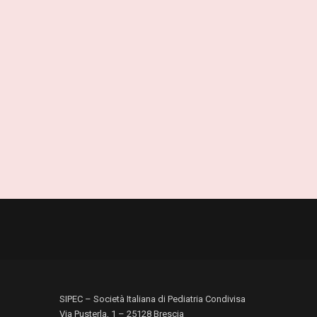
SIPEC – Società Italiana di Pediatria Condivisa
Via Pusterla, 1 – 25128 Brescia