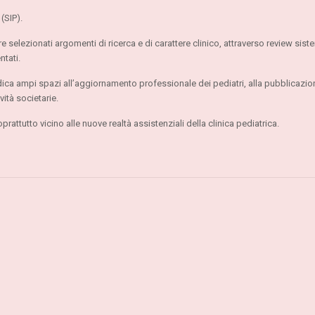
(SIP).
 selezionati argomenti di ricerca e di carattere clinico, attraverso review sis
ntati.
a dedica ampi spazi all’aggiornamento professionale dei pediatri, alla pubblicazio
vità societarie.
rattutto vicino alle nuove realtà assistenziali della clinica pediatrica.