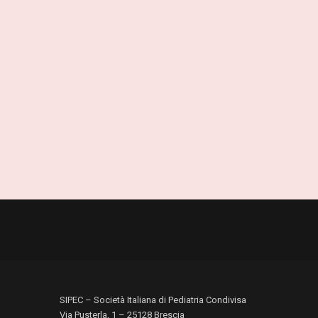
SIPEC – Società Italiana di Pediatria Condivisa
Via Pusterla, 1 – 25128 Brescia