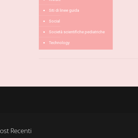
Siti di linee guida
Social
Società scientifiche pediatriche
Technology
ost Recenti