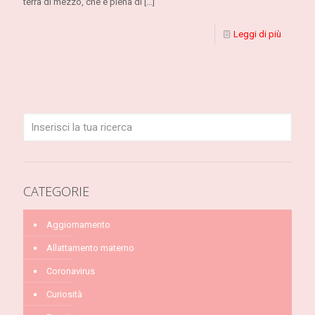
terra di mezzo, che è piena di
[…]
Leggi di più
CATEGORIE
Aggiornamento
Allattamento materno
Coronavirus
Curiosità