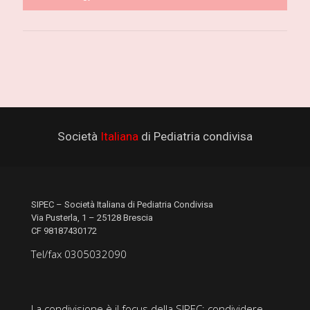
Società
Italiana
di Pediatria condivisa
SIPEC – Società Italiana di Pediatria Condivisa
Via Pusterla, 1 – 25128 Brescia
CF 98187430172
Tel/fax 0305032090
La condivisione è il focus della SIPEC: condividere