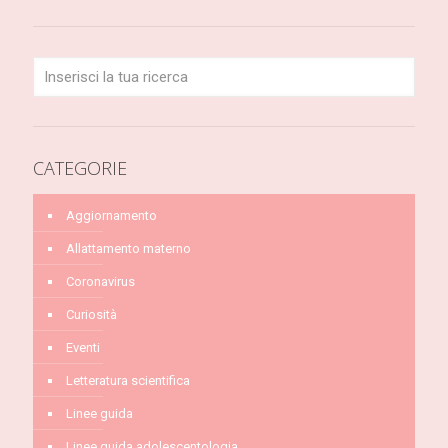
CATEGORIE
Aggiornamento
Allattamento materno
Coronavirus
Curiosità
Eventi
Letteratura scientifica
Linee guida
Linee guida adolescentologia