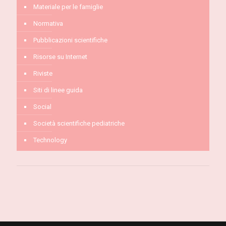
Materiale per le famiglie
Normativa
Pubblicazioni scientifiche
Risorse su Internet
Riviste
Siti di linee guida
Social
Società scientifiche pediatriche
Technology