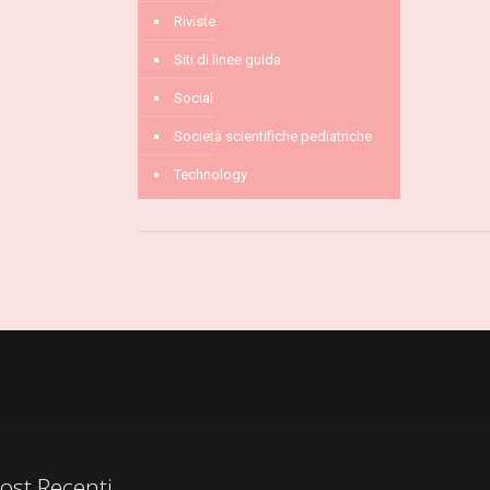
Riviste
Siti di linee guida
Social
Società scientifiche pediatriche
Technology
ost Recenti