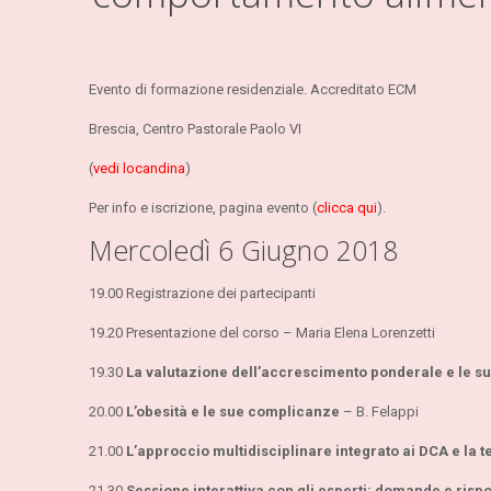
Evento di formazione residenziale. Accreditato ECM
Brescia, Centro Pastorale Paolo VI
(
vedi locandina
)
Per info e iscrizione, pagina evento (
clicca qui
).
Mercoledì 6 Giugno 2018
19.00 Registrazione dei partecipanti
19.20 Presentazione del corso – Maria Elena Lorenzetti
19.30
La valutazione dell’accrescimento ponderale e le su
20.00
L’obesità e le sue complicanze
– B. Felappi
21.00
L’approccio multidisciplinare integrato ai DCA e la 
21.30
Sessione interattiva con gli esperti: domande e rispo