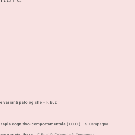
e varianti patologiche
– F. Buzi
terapia
cognitivo-comportamentale (T.C.C.)
– S. Campagna
ste a ruota libera
– F. Buzi, B. Felappi e S. Campagna