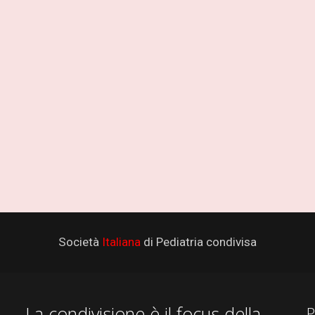
Società
Italiana
di Pediatria condivisa
La condivisione è il focus della
P