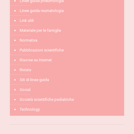
Linee guida pneumologia
Linee guida reumatologia
Link utili
Materiale per le famiglie
Normativa
Pubblicazioni scientifiche
Risorse su Internet
Riviste
Siti di linee guida
Social
Società scientifiche pediatriche
Technology